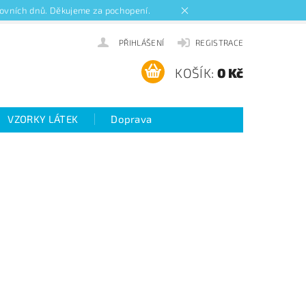
acovních dnů. Děkujeme za pochopení.
PŘIHLÁŠENÍ
REGISTRACE
KOŠÍK:
0 Kč
VZORKY LÁTEK
Doprava
ideo návody k roletám