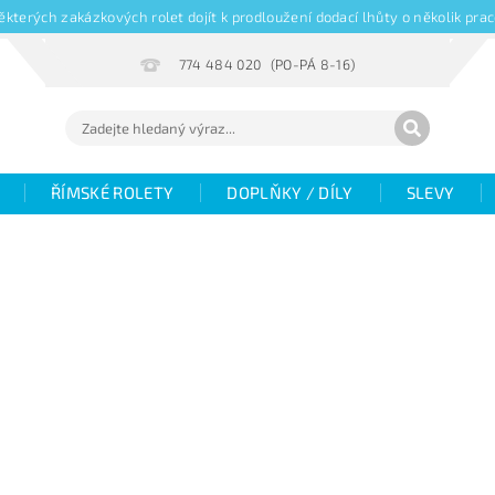
kterých zakázkových rolet dojít k prodloužení dodací lhůty o několik pr
774 484 020
ŘÍMSKÉ ROLETY
DOPLŇKY / DÍLY
SLEVY
Hodnocení
Fotogalerie
Objemové slevy
V
žaluzií
Magazín