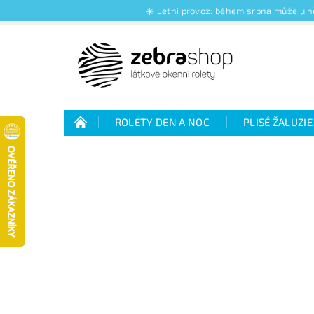
☀️ Letní provoz: během srpna může u ně
ROLETY DEN A NOC
PLISÉ ŽALUZIE
Jak nakupovat
Kontakty
O nás
Jak vybrat rolety den a noc
Výhody plisé 