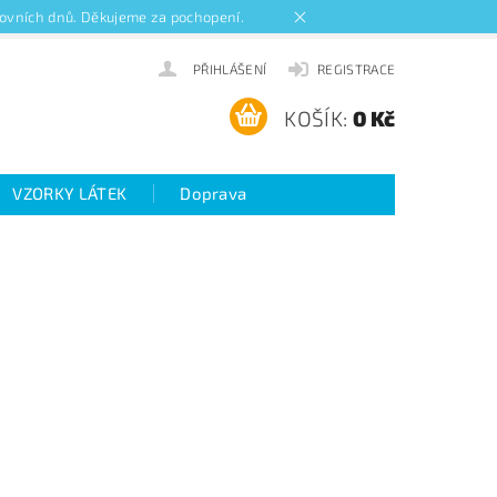
acovních dnů. Děkujeme za pochopení.
PŘIHLÁŠENÍ
REGISTRACE
KOŠÍK:
0 Kč
VZORKY LÁTEK
Doprava
ideo návody k roletám