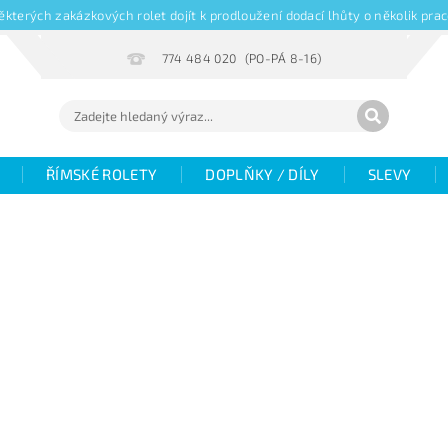
kterých zakázkových rolet dojít k prodloužení dodací lhůty o několik pr
774 484 020
ŘÍMSKÉ ROLETY
DOPLŇKY / DÍLY
SLEVY
Hodnocení
Fotogalerie
Objemové slevy
V
žaluzií
Magazín