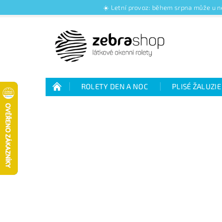
☀️ Letní provoz: během srpna může u ně
ROLETY DEN A NOC
PLISÉ ŽALUZIE
Jak nakupovat
Kontakty
O nás
Jak vybrat rolety den a noc
Výhody plisé 