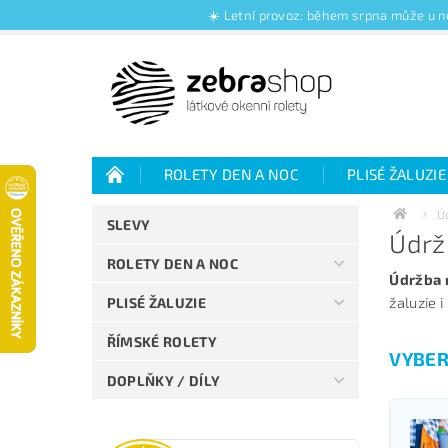
☀️ Letní provoz: během srpna může u ně
ROLETY DEN A NOC
PLISÉ ŽALUZIE
Jak nakupovat
Kontakty
O nás
Ú
SLEVY
Údrž
Jak vybrat rolety den a noc
Výhody plisé 
ROLETY DEN A NOC
Údržba r
žaluzie 
PLISÉ ŽALUZIE
ŘÍMSKÉ ROLETY
VYBER
DOPLŇKY / DÍLY