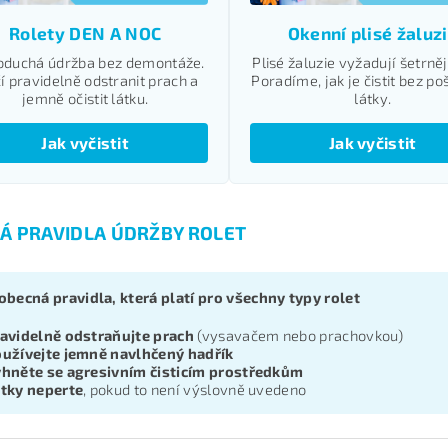
Okenní plisé žaluz
Rolety DEN A NOC
Plisé žaluzie vyžadují šetrněj
oduchá údržba bez demontáže.
Poradíme, jak je čistit bez p
í pravidelně odstranit prach a
látky.
jemně očistit látku.
Jak vyčistit
Jak vyčistit
Á PRAVIDLA ÚDRŽBY ROLET
obecná pravidla, která platí pro všechny typy rolet
avidelně odstraňujte prach
(vysavačem nebo prachovkou)
užívejte jemně navlhčený hadřík
hněte se agresivním čisticím prostředkům
tky neperte
, pokud to není výslovně uvedeno