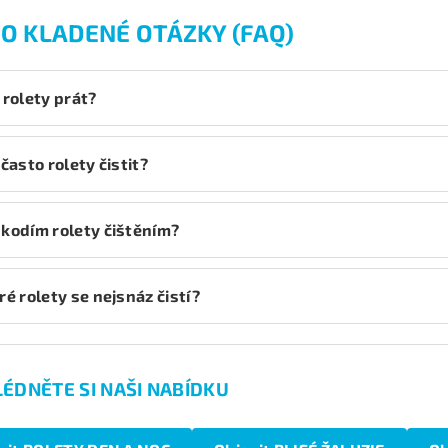
O KLADENÉ OTÁZKY (FAQ)
 rolety prát?
 často rolety čistit?
kodím rolety čištěním?
ré rolety se nejsnáz čistí?
ÉDNĚTE SI NAŠI NABÍDKU