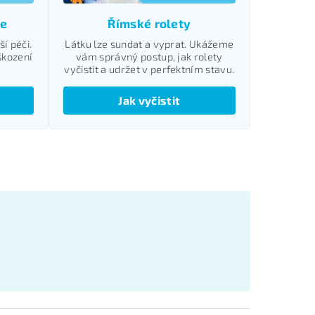
ie
Římské rolety
ší péči.
Látku lze sundat a vyprat. Ukážeme
oškození
vám správný postup, jak rolety
vyčistit a udržet v perfektním stavu.
Jak vyčistit