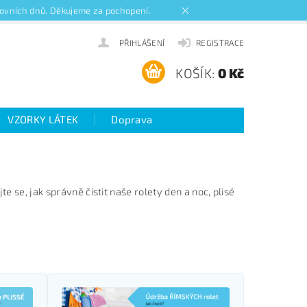
acovních dnů. Děkujeme za pochopení.
PŘIHLÁŠENÍ
REGISTRACE
KOŠÍK:
0 Kč
VZORKY LÁTEK
Doprava
ideo návody k roletám
te se, jak správně čistit naše rolety den a noc, plisé