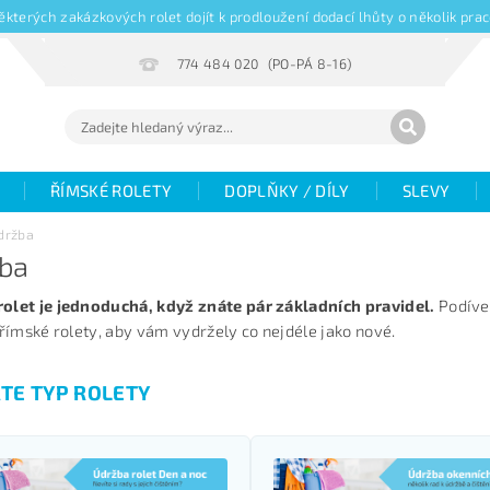
kterých zakázkových rolet dojít k prodloužení dodací lhůty o několik pr
774 484 020
ŘÍMSKÉ ROLETY
DOPLŇKY / DÍLY
SLEVY
Hodnocení
Fotogalerie
Objemové slevy
V
držba
ba
žaluzií
Magazín
olet je jednoduchá, když znáte pár základních pravidel.
Podívej
i římské rolety, aby vám vydržely co nejdéle jako nové.
TE TYP ROLETY