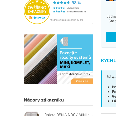
Jedn
Stač
RYCHL
💡
4 
Pr
Po
Vy
Názory zákazníků
Lá
Roleta DEN A NOC / MINI / PREMIUM / šedý melír / BH 170