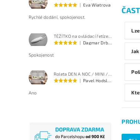
|
Eva Wiatrova
ČAST
Rychlé dodání, spokojenost.
Lze
TĚŽÍTKO na ovládací řetízek - bílé
|
Dagmar Drbohlavová
Jak
Spokojenost
Poš
Roleta DEN A NOC / MINI / PREMIUM / šedý melír / BH 170
|
Pavel Hodslavský
Kte
Ano
PROHL