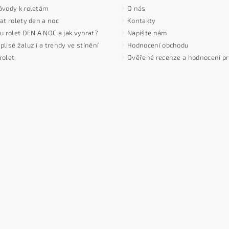
ávody k roletám
O nás
at rolety den a noc
Kontakty
 u rolet DEN A NOC a jak vybrat?
Napište nám
lisé žaluzií a trendy ve stínění
Hodnocení obchodu
rolet
Ověřené recenze a hodnocení p