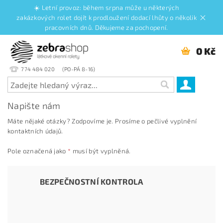
☀️ Letní provoz: během srpna může u některých
zakázkových rolet dojít k prodloužení dodací lhůty o několik
pracovních dnů. Děkujeme za pochopení.
0 Kč
774 484 020
Napište nám
Máte nějaké otázky? Zodpovíme je. Prosíme o pečlivé vyplnění
kontaktních údajů.
Pole označená jako
*
musí být vyplněná.
BEZPEČNOSTNÍ KONTROLA