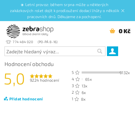
☀️ Letní provoz: během srpna může u některých
zakázkových rolet dojít k prodloužení dodací lhůty o několik
pracovních dnů. Děkujeme za pochopení.
0 Kč
774 484 020
Hodnocení obchodu
5,0
5
9132x
4
65x
9224 hodnocení
3
13x
2
6x
Přidat hodnocení
1
8x