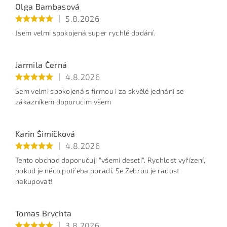
Olga Bambasová
|
5.8.2026
Jsem velmi spokojená,super rychlé dodání.
Jarmila Černá
|
4.8.2026
Sem velmi spokojená s firmou i za skvělé jednání se
Vložením jména a emailu souhlasíte s
Podm. ochrany
zákazníkem,doporucim všem
osobních údajů
Recenze mohou psát jen zákazníci, kteří u nás daný produkt
opravdu nakoupili.
To ověřujeme prostřednictvím společnosti
Heuréka (s každou objednávkou je spojen jedinečný link pro
recenzi, více informací najdete
tady
).
Recenze nám dále
Karin Šimíčková
mohou dávat zákazníci, kteří nakoupili prostřednictvím
uživatelského účtu. Nastavení v něm neumožní udělit recenzi
|
4.8.2026
na produkt, který by u uživatele v historii nákupů nebyl
vedený. Ostatní recenze nemohou být autorizovány a nebudou
Tento obchod doporučuji "všemi deseti". Rychlost vyřízení,
na webu zobrazeny.
pokud je něco potřeba poradí. Se Zebrou je radost
BEZPEČNOSTNÍ KONTROLA
nakupovat!
Tomas Brychta
|
3.8.2026