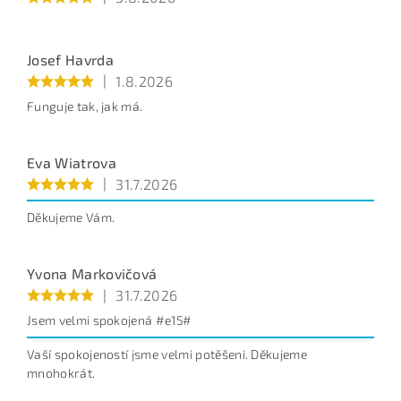
Opište text z obrázku
Josef Havrda
|
1.8.2026
Funguje tak, jak má.
Eva Wiatrova
|
31.7.2026
Děkujeme Vám.
Yvona Markovičová
|
31.7.2026
Jsem velmi spokojená #e15#
Vaší spokojeností jsme velmi potěšeni. Děkujeme
mnohokrát.