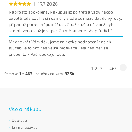
|
17.7.2026
Naprosto spokojená. Nakupuji již po třetí a vždy někdo
zavolá, zda souhlasí rozměry a zda se může dát do výroby,
případně poradí a "pomůžou". Zboží došlo dřív než bylo
"domluveno" což je super. Za mě super e-shop#e941#
Mnohokrát Vám děkujeme za hezké hodnocení našich
služeb, je to pro nás velká motivace. Těší nás, že vše
proběhlo k Vaši spokojenosti.
...
1
2
3
463
Stránka
1
z
463
, položek celkem:
9254
Vše o nákupu
Doprava
Jak nakupovat