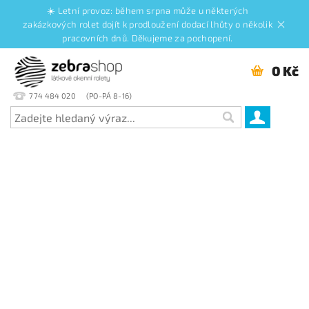
☀️ Letní provoz: během srpna může u některých
zakázkových rolet dojít k prodloužení dodací lhůty o několik
pracovních dnů. Děkujeme za pochopení.
0 Kč
774 484 020