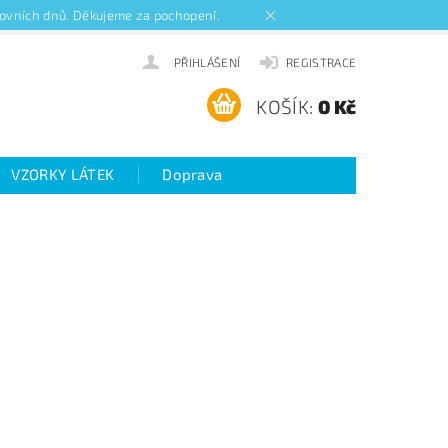
acovních dnů. Děkujeme za pochopení.
PŘIHLÁŠENÍ
REGISTRACE
KOŠÍK:
0 Kč
VZORKY LÁTEK
Doprava
ideo návody k roletám