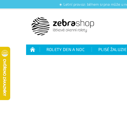
☀️ Letní provoz: během srpna může u ně
ROLETY DEN A NOC
PLISÉ ŽALUZIE
Jak nakupovat
Kontakty
O nás
Jak vybrat rolety den a noc
Výhody plisé 