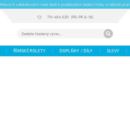
kterých zakázkových rolet dojít k prodloužení dodací lhůty o několik pr
774 484 020
ŘÍMSKÉ ROLETY
DOPLŇKY / DÍLY
SLEVY
Hodnocení
Fotogalerie
Objemové slevy
V
žaluzií
Magazín