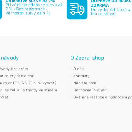
OBJEMOVÉ SLEVY AŽ 7%
DOPRAVA OD 900KČ
Při větší objednávce sleva až
ZDARMA
7 % • Bez registrace •
Do výdejních boxů a
Věrnostní slevy až 4 %
Parcelshopů
 návody
O Zebra-shop
ávody k roletám
O nás
at rolety den a noc
Kontakty
 u rolet DEN A NOC a jak vybrat?
Napište nám
lisé žaluzií a trendy ve stínění
Hodnocení obchodu
rolet
Ověřené recenze a hodnocení p