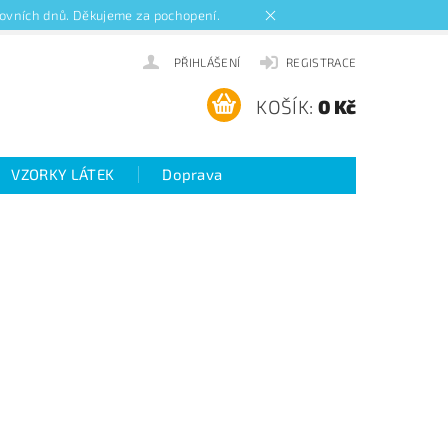
acovních dnů. Děkujeme za pochopení.
PŘIHLÁŠENÍ
REGISTRACE
KOŠÍK:
0 Kč
VZORKY LÁTEK
Doprava
ideo návody k roletám