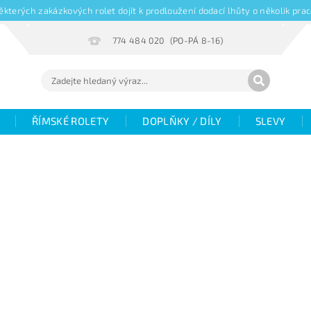
kterých zakázkových rolet dojít k prodloužení dodací lhůty o několik pr
774 484 020
ŘÍMSKÉ ROLETY
DOPLŇKY / DÍLY
SLEVY
Hodnocení
Fotogalerie
Objemové slevy
V
žaluzií
Magazín