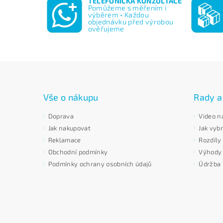
TELEFONICKÁ KONZULTACE
Pomůžeme s měřením i
výběrem • Každou
objednávku před výrobou
ověřujeme
Vše o nákupu
Rady a
Doprava
Video n
Jak nakupovat
Jak vybr
Reklamace
Rozdíly
Obchodní podmínky
Výhody p
Podmínky ochrany osobních údajů
Údržba 