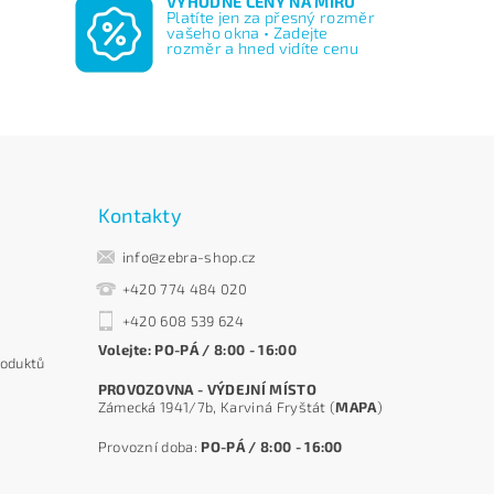
VÝHODNÉ CENY NA MÍRU
Platíte jen za přesný rozměr
vašeho okna • Zadejte
rozměr a hned vidíte cenu
Kontakty
info@zebra-shop.cz
+420 774 484 020
+420 608 539 624
Volejte: PO-PÁ / 8:00 - 16:00
roduktů
PROVOZOVNA - VÝDEJNÍ MÍSTO
Zámecká 1941/7b, Karviná Fryštát (
MAPA
)
Provozní doba:
PO-PÁ / 8:00 - 16:00