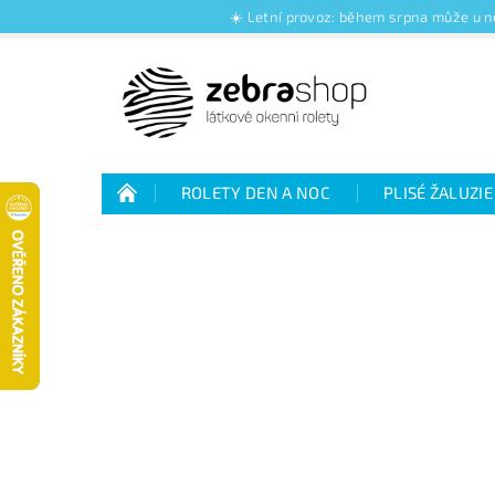
☀️ Letní provoz: během srpna může u ně
ROLETY DEN A NOC
PLISÉ ŽALUZIE
Jak nakupovat
Kontakty
O nás
Jak vybrat rolety den a noc
Výhody plisé 