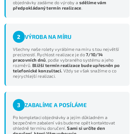
objednávky zadáme do výroby a
sdělíme vám
předpokládaný termín realizace
.
2
VÝROBA NA MÍRU
Všechny naše rolety vyrábíme na míru s tou největší
precizností. Rychlost realizace je do
7/10/14
pracovních dnů
, podle vybraného systému a jeho
rozměrů.
Bližší termín realizace bude upřesněn po
telefonické konzultaci.
Vždy se však snažíme o co
nejrychlejší realizaci.
3
ZABALÍME A POSÍLÁME
Po kompletaci objednávky a jejím důkladném a
bezpečném zabalení vás budeme opět kontaktovat
ohledně termínu doručení.
Sami si určíte den
doručení, který Vám vyhovuje.