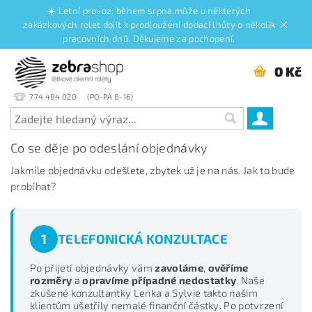
☀️ Letní provoz: během srpna může u některých
zakázkových rolet dojít k prodloužení dodací lhůty o několik
pracovních dnů. Děkujeme za pochopení.
0 Kč
774 484 020
Co se děje po odeslání objednávky
Jakmile objednávku odešlete, zbytek už je na nás. Jak to bude
probíhat?
1
TELEFONICKÁ KONZULTACE
Po přijetí objednávky vám
zavoláme
,
ověříme
rozměry
a
opravíme případné nedostatky
. Naše
zkušené konzultantky Lenka a Sylvie takto našim
klientům ušetřily nemalé finanční částky. Po potvrzení