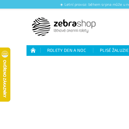
☀️ Letní provoz: během srpna může u ně
ROLETY DEN A NOC
PLISÉ ŽALUZIE
Jak nakupovat
Kontakty
O nás
Jak vybrat rolety den a noc
Výhody plisé 