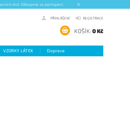
acovních dnů. Děkujeme za pochopení.
PŘIHLÁŠENÍ
REGISTRACE
KOŠÍK:
0 Kč
VZORKY LÁTEK
Doprava
ideo návody k roletám