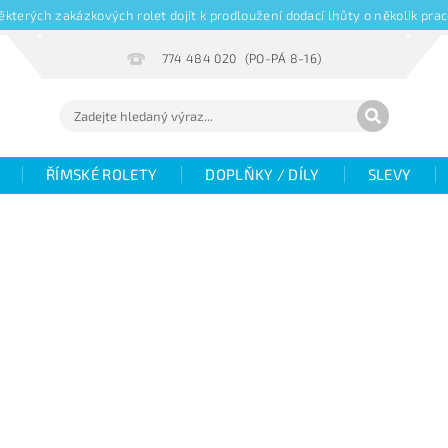
kterých zakázkových rolet dojít k prodloužení dodací lhůty o několik pr
774 484 020
ŘÍMSKÉ ROLETY
DOPLŇKY / DÍLY
SLEVY
Hodnocení
Fotogalerie
Objemové slevy
V
žaluzií
Magazín