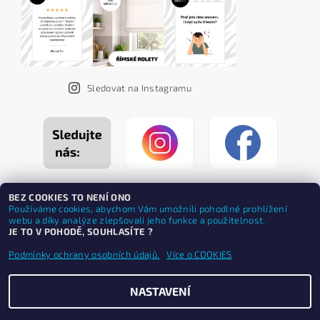
Sledovat na Instagramu
BEZ COOKIES TO NENÍ ONO
Používáme cookies, abychom Vám umožnili pohodlné prohlížení
webu a díky analýze zlepšovali jeho funkce a použitelnost.
JE TO V POHODĚ, SOUHLASÍTE ?
Podmínky ochrany osobních údajů.
Více o COOKIES
NASTAVENÍ
Upravit nastavení cookies
2026 ©
ZEBRASHOP®
, všechna práva vyhrazena