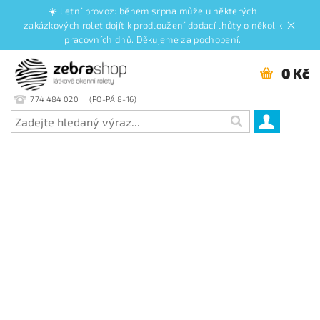
☀️ Letní provoz: během srpna může u některých
zakázkových rolet dojít k prodloužení dodací lhůty o několik
pracovních dnů. Děkujeme za pochopení.
0 Kč
774 484 020