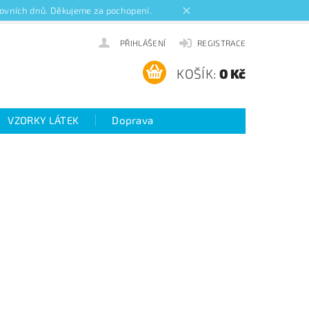
acovních dnů. Děkujeme za pochopení.
PŘIHLÁŠENÍ
REGISTRACE
KOŠÍK:
0 Kč
VZORKY LÁTEK
Doprava
ideo návody k roletám