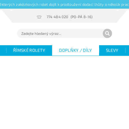
kterých zakázkových rolet dojít k prodloužení dodací lhůty o několik pr
774 484 020
ŘÍMSKÉ ROLETY
DOPLŇKY / DÍLY
SLEVY
Hodnocení
Fotogalerie
Objemové slevy
V
žaluzií
Magazín