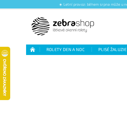
☀️ Letní provoz: během srpna může u ně
ROLETY DEN A NOC
PLISÉ ŽALUZIE
Jak nakupovat
Kontakty
O nás
Jak vybrat rolety den a noc
Výhody plisé 