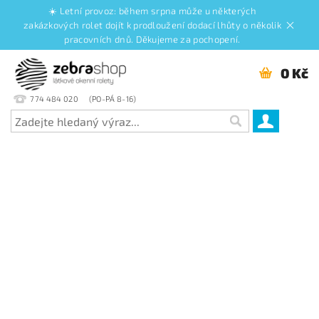
☀️ Letní provoz: během srpna může u některých
zakázkových rolet dojít k prodloužení dodací lhůty o několik
pracovních dnů. Děkujeme za pochopení.
0 Kč
774 484 020