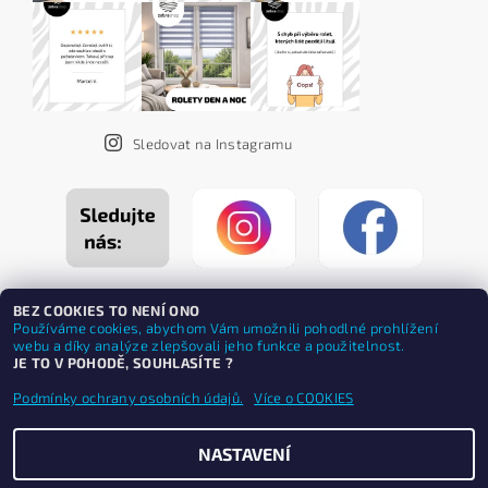
Sledovat na Instagramu
BEZ COOKIES TO NENÍ ONO
Používáme cookies, abychom Vám umožnili pohodlné prohlížení
webu a díky analýze zlepšovali jeho funkce a použitelnost.
JE TO V POHODĚ, SOUHLASÍTE ?
Podmínky ochrany osobních údajů.
Více o COOKIES
NASTAVENÍ
Upravit nastavení cookies
2026 ©
ZEBRASHOP®
, všechna práva vyhrazena