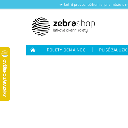
☀️ Letní provoz: během srpna může u ně
ROLETY DEN A NOC
PLISÉ ŽALUZIE
Jak nakupovat
Kontakty
O nás
Jak vybrat rolety den a noc
Výhody plisé 