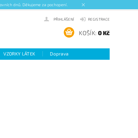
acovních dnů. Děkujeme za pochopení.
PŘIHLÁŠENÍ
REGISTRACE
KOŠÍK:
0 Kč
VZORKY LÁTEK
Doprava
ideo návody k roletám