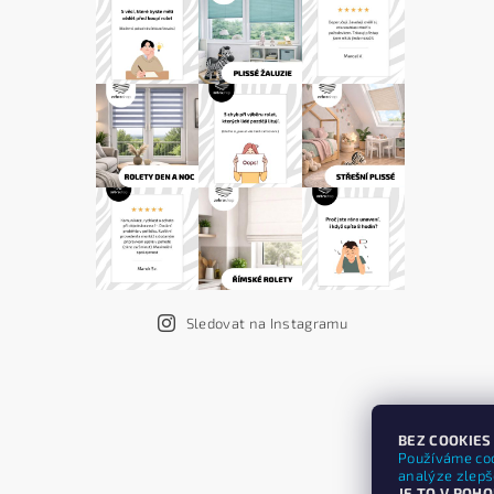
Sledovat na Instagramu
BEZ COOKIES
Používáme coo
analýze zlepšo
JE TO V POHO