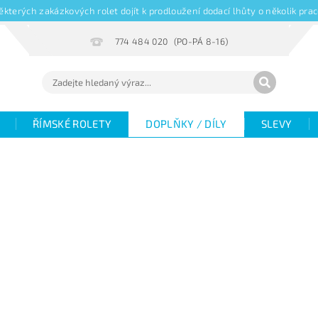
kterých zakázkových rolet dojít k prodloužení dodací lhůty o několik pr
774 484 020
ŘÍMSKÉ ROLETY
DOPLŇKY / DÍLY
SLEVY
Hodnocení
Fotogalerie
Objemové slevy
V
žaluzií
Magazín