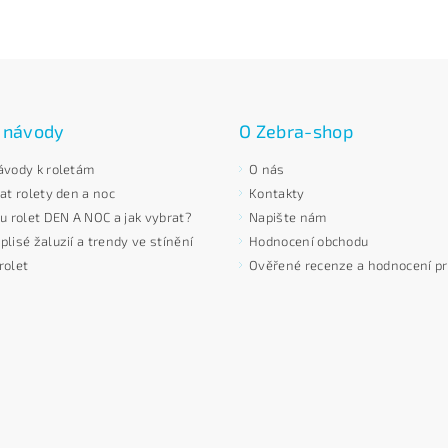
 návody
O Zebra-shop
ávody k roletám
O nás
at rolety den a noc
Kontakty
 u rolet DEN A NOC a jak vybrat?
Napište nám
lisé žaluzií a trendy ve stínění
Hodnocení obchodu
rolet
Ověřené recenze a hodnocení p