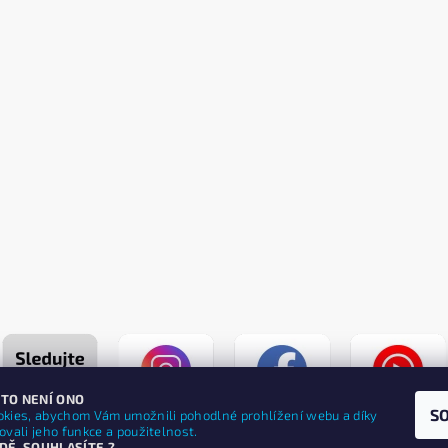
 TO NENÍ ONO
S
kies, abychom Vám umožnili pohodlné prohlížení webu a díky
vali jeho funkce a použitelnost.
DĚ, SOUHLASÍTE ?