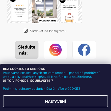
Sledovat na Instagramu
BEZ COOKIES TO NENÍ ONO
Používáme cookies, abychom Vám umožnili pohodlné prohlížení
webu a díky analýze zlepšovali jeho funkce a použitelnost.
JE TO V POHODĚ, SOUHLASÍTE ?
Podmínky ochrany osobních údajů.
Více o COOKIES
NASTAVENÍ
Upravit nastavení cookies
2026 ©
ZEBRASHOP®
, všechna práva vyhrazena