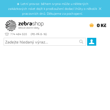
☀️ Letní provoz: během srpna může u některých
zakázkových rolet dojít k prodloužení dodací lhůty o několik
pracovních dnů. Děkujeme za pochopení.
0 Kč
774 484 020