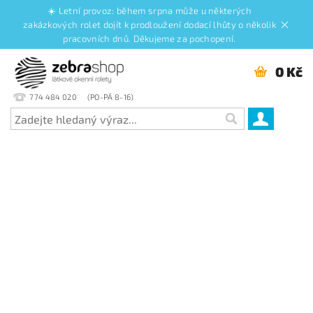
☀️ Letní provoz: během srpna může u některých
zakázkových rolet dojít k prodloužení dodací lhůty o několik
pracovních dnů. Děkujeme za pochopení.
0 Kč
774 484 020