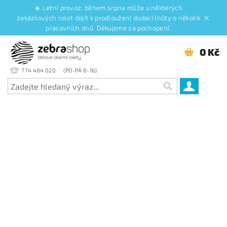
☀️ Letní provoz: během srpna může u některých
zakázkových rolet dojít k prodloužení dodací lhůty o několik
pracovních dnů. Děkujeme za pochopení.
0 Kč
774 484 020