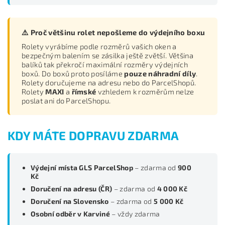
⚠️ Proč většinu rolet nepošleme do výdejního boxu
Rolety vyrábíme podle rozměrů vašich oken a
bezpečným balením se zásilka ještě zvětší. Většina
balíků tak překročí maximální rozměry výdejních
boxů. Do boxů proto posíláme
pouze náhradní díly
.
Rolety doručujeme na adresu nebo do ParcelShopů.
Rolety
MAXI
a
římské
vzhledem k rozměrům nelze
poslat ani do ParcelShopu.
KDY MÁTE DOPRAVU ZDARMA
Výdejní místa GLS ParcelShop
– zdarma od
900
Kč
Doručení na adresu (ČR)
– zdarma od
4 000 Kč
Doručení na Slovensko
– zdarma od
5 000 Kč
Osobní odběr v Karviné
– vždy zdarma