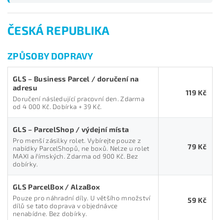
ČESKÁ REPUBLIKA
ZPŮSOBY DOPRAVY
GLS – Business Parcel / doručení na
adresu
119 Kč
Doručení následující pracovní den. Zdarma
od 4 000 Kč. Dobírka + 39 Kč.
GLS – ParcelShop / výdejní místa
Pro menší zásilky rolet. Vybírejte pouze z
79 Kč
nabídky ParcelShopů, ne boxů. Nelze u rolet
MAXI a římských. Zdarma od 900 Kč. Bez
dobírky.
GLS ParcelBox / AlzaBox
Pouze pro náhradní díly. U většího množství
59 Kč
dílů se tato doprava v objednávce
nenabídne. Bez dobírky.