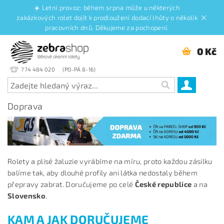
☀️ Letní provoz: během srpna může u některých
zakázkových rolet dojít k prodloužení dodací lhůty o několik
pracovních dnů. Děkujeme za pochopení.
0 Kč
774 484 020
Doprava
Rolety a plisé žaluzie vyrábíme na míru, proto každou zásilku
balíme tak, aby dlouhé profily ani látka nedostaly během
přepravy zabrat. Doručujeme po celé
České republice
a na
Slovensko
.
KAM A JAK DORUČUJEME