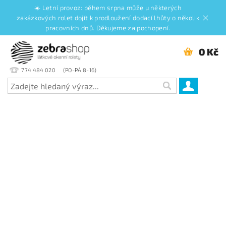
☀️ Letní provoz: během srpna může u některých
zakázkových rolet dojít k prodloužení dodací lhůty o několik
pracovních dnů. Děkujeme za pochopení.
0 Kč
774 484 020