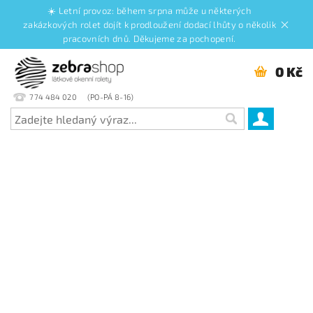
☀️ Letní provoz: během srpna může u některých
zakázkových rolet dojít k prodloužení dodací lhůty o několik
pracovních dnů. Děkujeme za pochopení.
0 Kč
774 484 020