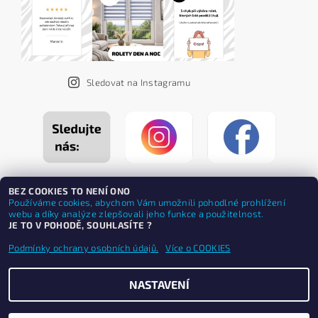
Sledovat na Instagramu
BEZ COOKIES TO NENÍ ONO
Používáme cookies, abychom Vám umožnili pohodlné prohlížení
webu a díky analýze zlepšovali jeho funkce a použitelnost.
JE TO V POHODĚ, SOUHLASÍTE ?
Podmínky ochrany osobních údajů.
Více o COOKIES
NASTAVENÍ
Upravit nastavení cookies
2026 ©
ZEBRASHOP®
, všechna práva vyhrazena