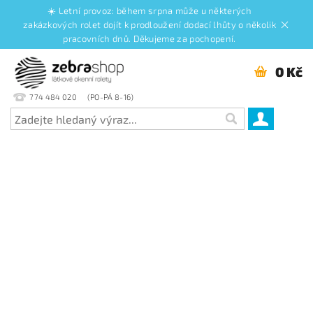
☀️ Letní provoz: během srpna může u některých
zakázkových rolet dojít k prodloužení dodací lhůty o několik
pracovních dnů. Děkujeme za pochopení.
0 Kč
774 484 020