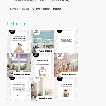
Zámecká 1941/7b, Karviná Fryštát (
MAPA
)
Provozní doba:
PO-PÁ / 8:00 - 16:00
Instagram