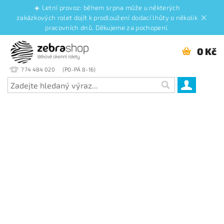
☀️ Letní provoz: během srpna může u některých
zakázkových rolet dojít k prodloužení dodací lhůty o několik
pracovních dnů. Děkujeme za pochopení.
0 Kč
774 484 020