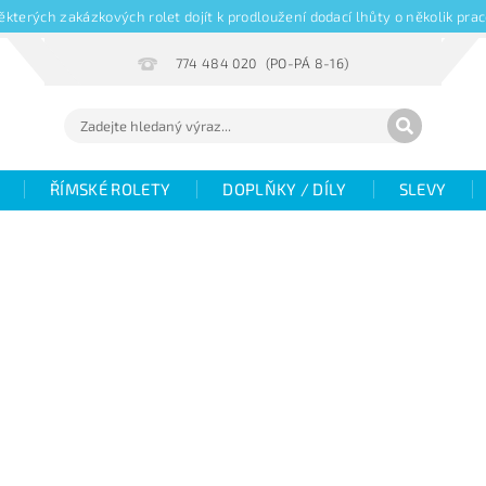
kterých zakázkových rolet dojít k prodloužení dodací lhůty o několik pr
774 484 020
ŘÍMSKÉ ROLETY
DOPLŇKY / DÍLY
SLEVY
Hodnocení
Fotogalerie
Objemové slevy
V
žaluzií
Magazín