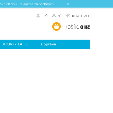
acovních dnů. Děkujeme za pochopení.
PŘIHLÁŠENÍ
REGISTRACE
KOŠÍK:
0 Kč
VZORKY LÁTEK
Doprava
ideo návody k roletám