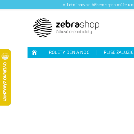
☀️ Letní provoz: během srpna může u ně
ROLETY DEN A NOC
PLISÉ ŽALUZIE
Jak nakupovat
Kontakty
O nás
Jak vybrat rolety den a noc
Výhody plisé 