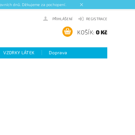
acovních dnů. Děkujeme za pochopení.
PŘIHLÁŠENÍ
REGISTRACE
KOŠÍK:
0 Kč
VZORKY LÁTEK
Doprava
ideo návody k roletám