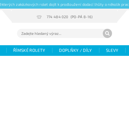
kterých zakázkových rolet dojít k prodloužení dodací lhůty o několik pr
774 484 020
ŘÍMSKÉ ROLETY
DOPLŇKY / DÍLY
SLEVY
Hodnocení
Fotogalerie
Objemové slevy
V
žaluzií
Magazín