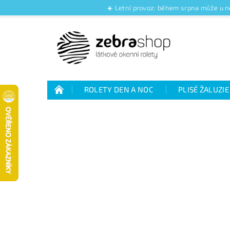
☀️ Letní provoz: během srpna může u ně
ROLETY DEN A NOC
PLISÉ ŽALUZIE
Jak nakupovat
Kontakty
O nás
Jak vybrat rolety den a noc
Výhody plisé 