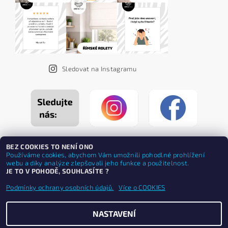
Sledovat na Instagramu
BEZ COOKIES TO NENÍ ONO
Používáme cookies, abychom Vám umožnili pohodlné prohlížení
webu a díky analýze zlepšovali jeho funkce a použitelnost.
JE TO V POHODĚ, SOUHLASÍTE ?
Podmínky ochrany osobních údajů.
Více o COOKIES
NASTAVENÍ
Upravit nastavení cookies
2026 ©
ZEBRASHOP®
, všechna práva vyhrazena