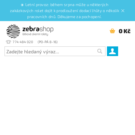
☀️ Letní provoz: během srpna může u některých
zakázkových rolet dojít k prodloužení dodací lhůty o několik
pracovních dnů. Děkujeme za pochopení.
0 Kč
774 484 020