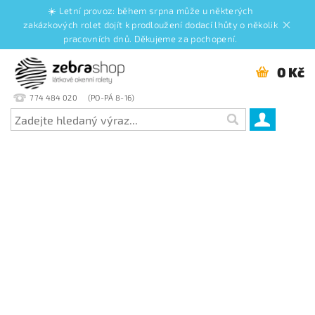
☀️ Letní provoz: během srpna může u některých
zakázkových rolet dojít k prodloužení dodací lhůty o několik
pracovních dnů. Děkujeme za pochopení.
0 Kč
774 484 020