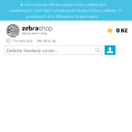
☀️ Letní provoz: během srpna může u některých
zakázkových rolet dojít k prodloužení dodací lhůty o několik
pracovních dnů. Děkujeme za pochopení.
0 Kč
774 484 020