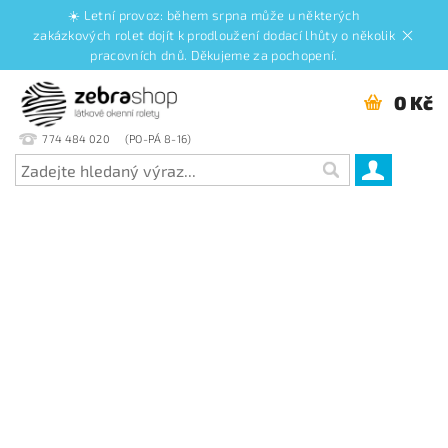
☀️ Letní provoz: během srpna může u některých
zakázkových rolet dojít k prodloužení dodací lhůty o několik
pracovních dnů. Děkujeme za pochopení.
0 Kč
774 484 020