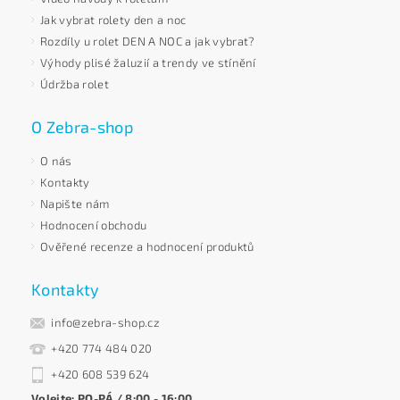
Jak vybrat rolety den a noc
Rozdíly u rolet DEN A NOC a jak vybrat?
Výhody plisé žaluzií a trendy ve stínění
Údržba rolet
O Zebra-shop
O nás
Kontakty
Napište nám
Hodnocení obchodu
Ověřené recenze a hodnocení produktů
Kontakty
info@zebra-shop.cz
+420 774 484 020
+420 608 539 624
Volejte: PO-PÁ / 8:00 - 16:00