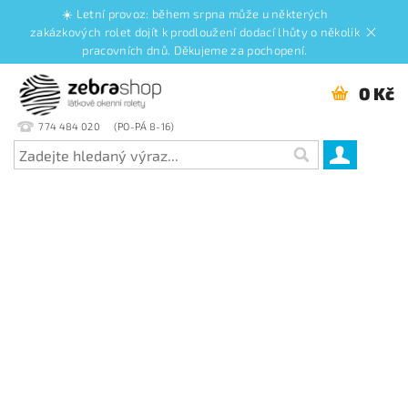
☀️ Letní provoz: během srpna může u některých
zakázkových rolet dojít k prodloužení dodací lhůty o několik
pracovních dnů. Děkujeme za pochopení.
0 Kč
774 484 020