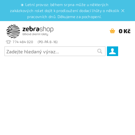
☀️ Letní provoz: během srpna může u některých
zakázkových rolet dojít k prodloužení dodací lhůty o několik
pracovních dnů. Děkujeme za pochopení.
0 Kč
774 484 020