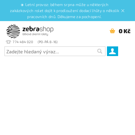
☀️ Letní provoz: během srpna může u některých
zakázkových rolet dojít k prodloužení dodací lhůty o několik
pracovních dnů. Děkujeme za pochopení.
0 Kč
774 484 020