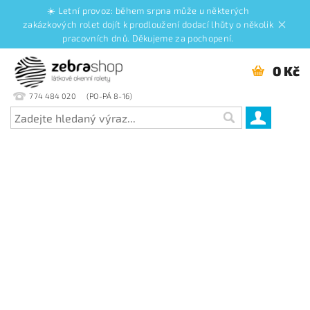
☀️ Letní provoz: během srpna může u některých
zakázkových rolet dojít k prodloužení dodací lhůty o několik
pracovních dnů. Děkujeme za pochopení.
0 Kč
774 484 020