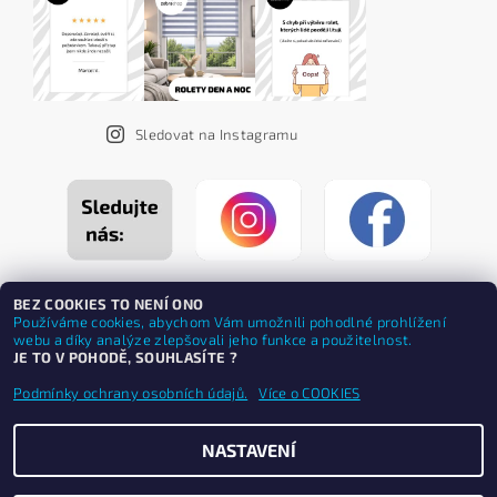
Sledovat na Instagramu
BEZ COOKIES TO NENÍ ONO
Používáme cookies, abychom Vám umožnili pohodlné prohlížení
webu a díky analýze zlepšovali jeho funkce a použitelnost.
JE TO V POHODĚ, SOUHLASÍTE ?
Podmínky ochrany osobních údajů.
Více o COOKIES
NASTAVENÍ
Upravit nastavení cookies
2026 ©
ZEBRASHOP®
, všechna práva vyhrazena