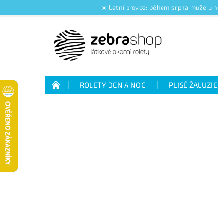
☀️ Letní provoz: během srpna může u ně
ROLETY DEN A NOC
PLISÉ ŽALUZIE
Jak nakupovat
Kontakty
O nás
Jak vybrat rolety den a noc
Výhody plisé 