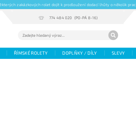
kterých zakázkových rolet dojít k prodloužení dodací lhůty o několik pr
774 484 020
ŘÍMSKÉ ROLETY
DOPLŇKY / DÍLY
SLEVY
Hodnocení
Fotogalerie
Objemové slevy
V
žaluzií
Magazín