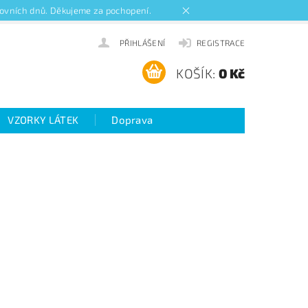
acovních dnů. Děkujeme za pochopení.
PŘIHLÁŠENÍ
REGISTRACE
KOŠÍK:
0 Kč
VZORKY LÁTEK
Doprava
ideo návody k roletám