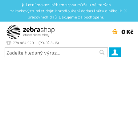
☀️ Letní provoz: během srpna může u některých
zakázkových rolet dojít k prodloužení dodací lhůty o několik
pracovních dnů. Děkujeme za pochopení.
0 Kč
774 484 020