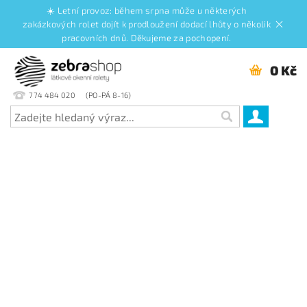
☀️ Letní provoz: během srpna může u některých
zakázkových rolet dojít k prodloužení dodací lhůty o několik
pracovních dnů. Děkujeme za pochopení.
0 Kč
774 484 020