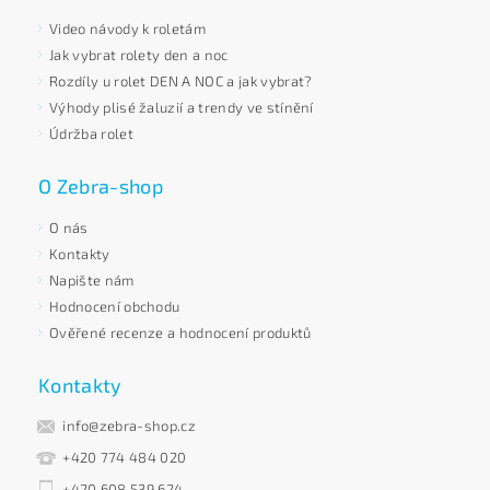
Video návody k roletám
Jak vybrat rolety den a noc
Rozdíly u rolet DEN A NOC a jak vybrat?
Výhody plisé žaluzií a trendy ve stínění
Údržba rolet
O Zebra-shop
O nás
Kontakty
Napište nám
Hodnocení obchodu
Ověřené recenze a hodnocení produktů
Kontakty
info@zebra-shop.cz
+420 774 484 020
+420 608 539 624