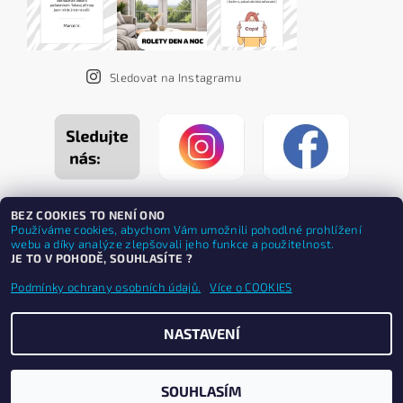
Sledovat na Instagramu
BEZ COOKIES TO NENÍ ONO
Používáme cookies, abychom Vám umožnili pohodlné prohlížení
webu a díky analýze zlepšovali jeho funkce a použitelnost.
JE TO V POHODĚ, SOUHLASÍTE ?
Podmínky ochrany osobních údajů.
Více o COOKIES
NASTAVENÍ
Upravit nastavení cookies
2026 ©
ZEBRASHOP®
, všechna práva vyhrazena
Vytvořil Shoptet
SOUHLASÍM