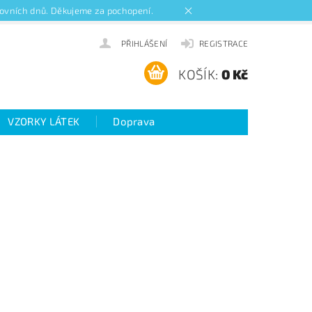
acovních dnů. Děkujeme za pochopení.
PŘIHLÁŠENÍ
REGISTRACE
KOŠÍK:
0 Kč
VZORKY LÁTEK
Doprava
ideo návody k roletám