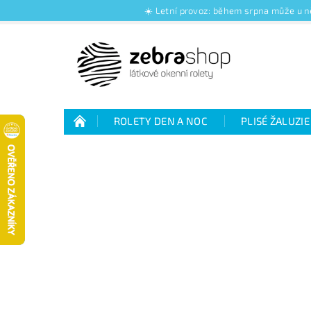
☀️ Letní provoz: během srpna může u ně
ROLETY DEN A NOC
PLISÉ ŽALUZIE
Jak nakupovat
Kontakty
O nás
Jak vybrat rolety den a noc
Výhody plisé 