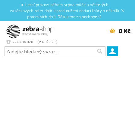
☀️ Letní provoz: během srpna může u některých
zakázkových rolet dojít k prodloužení dodací lhůty o několik
pracovních dnů. Děkujeme za pochopení.
0 Kč
774 484 020