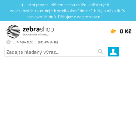
☀️ Letní provoz: během srpna může u některých
zakázkových rolet dojít k prodloužení dodací lhůty o několik
pracovních dnů. Děkujeme za pochopení.
0 Kč
774 484 020