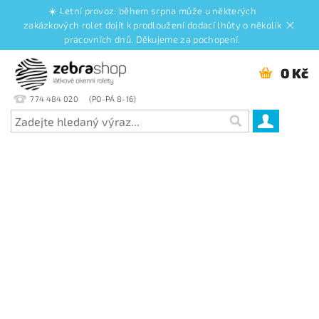
☀️ Letní provoz: během srpna může u některých
zakázkových rolet dojít k prodloužení dodací lhůty o několik
pracovních dnů. Děkujeme za pochopení.
0 Kč
774 484 020