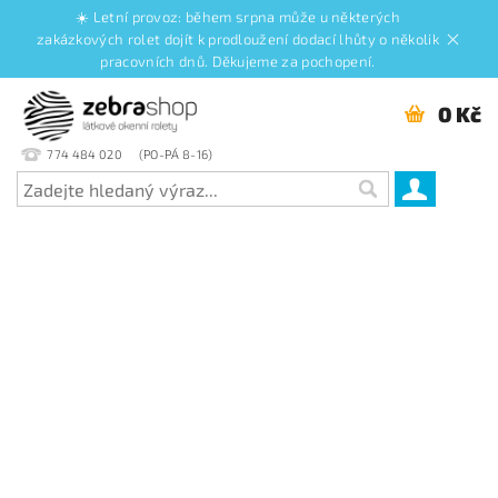
☀️ Letní provoz: během srpna může u některých
zakázkových rolet dojít k prodloužení dodací lhůty o několik
pracovních dnů. Děkujeme za pochopení.
0 Kč
774 484 020