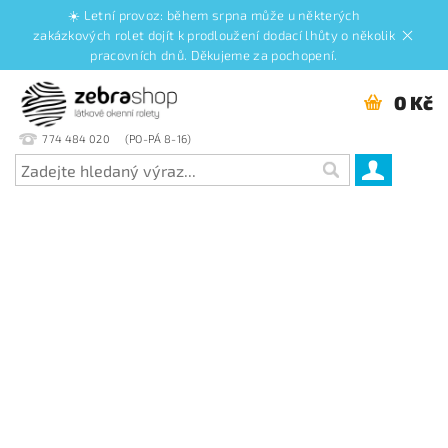
☀️ Letní provoz: během srpna může u některých
zakázkových rolet dojít k prodloužení dodací lhůty o několik
pracovních dnů. Děkujeme za pochopení.
0 Kč
774 484 020