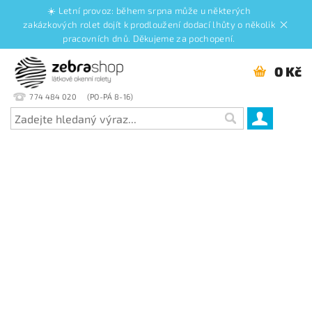
☀️ Letní provoz: během srpna může u některých
zakázkových rolet dojít k prodloužení dodací lhůty o několik
pracovních dnů. Děkujeme za pochopení.
0 Kč
774 484 020