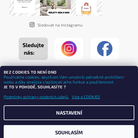
Sledovat na Instagramu
BEZ COOKIES TO NENÍ ONO
Používáme cookies, abychom Vám umožnili pohodlné prohlížení
webu a díky analýze zlepšovali jeho funkce a použitelnost.
JE TO V POHODĚ, SOUHLASÍTE ?
Podmínky ochrany osobních údajů.
Více o COOKIES
NASTAVENÍ
Upravit nastavení cookies
2026 ©
ZEBRASHOP®
, všechna práva vyhrazena
Vytvořil Shoptet
SOUHLASÍM