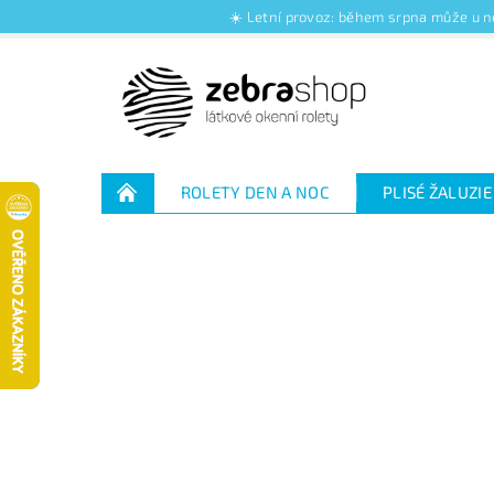
☀️ Letní provoz: během srpna může u ně
ROLETY DEN A NOC
PLISÉ ŽALUZIE
Jak nakupovat
Kontakty
O nás
Jak vybrat rolety den a noc
Výhody plisé 