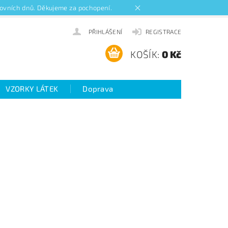
acovních dnů. Děkujeme za pochopení.
PŘIHLÁŠENÍ
REGISTRACE
KOŠÍK:
0 Kč
VZORKY LÁTEK
Doprava
ideo návody k roletám