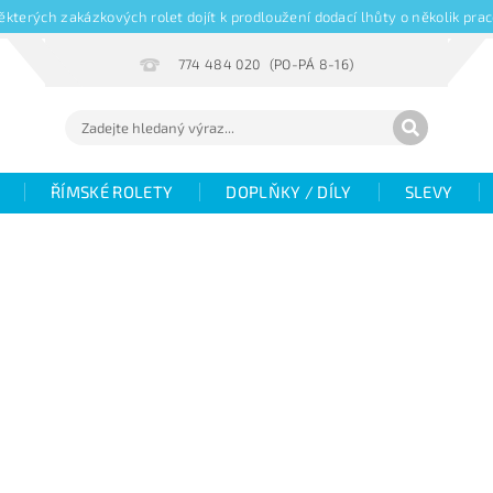
kterých zakázkových rolet dojít k prodloužení dodací lhůty o několik pr
774 484 020
ŘÍMSKÉ ROLETY
DOPLŇKY / DÍLY
SLEVY
Hodnocení
Fotogalerie
Objemové slevy
V
žaluzií
Magazín