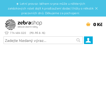
☀️ Letní provoz: během srpna může u některých
zakázkových rolet dojít k prodloužení dodací lhůty o několik
pracovních dnů. Děkujeme za pochopení.
0 Kč
774 484 020