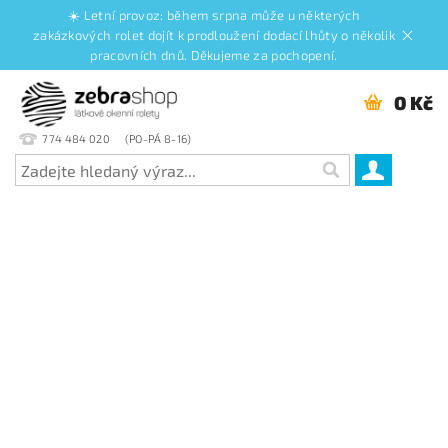
☀️ Letní provoz: během srpna může u některých
zakázkových rolet dojít k prodloužení dodací lhůty o několik
pracovních dnů. Děkujeme za pochopení.
0 Kč
774 484 020