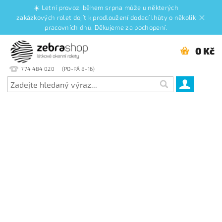
☀️ Letní provoz: během srpna může u některých
zakázkových rolet dojít k prodloužení dodací lhůty o několik
pracovních dnů. Děkujeme za pochopení.
0 Kč
774 484 020