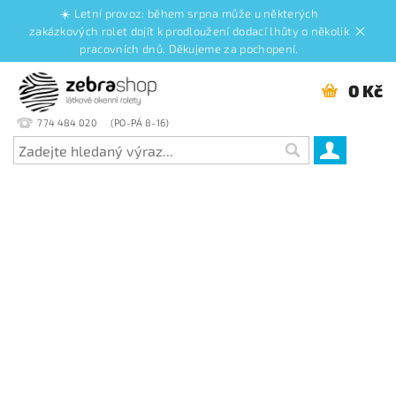
☀️ Letní provoz: během srpna může u některých
zakázkových rolet dojít k prodloužení dodací lhůty o několik
pracovních dnů. Děkujeme za pochopení.
0 Kč
774 484 020