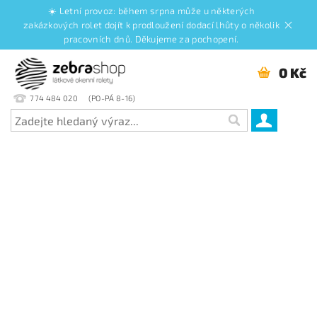
☀️ Letní provoz: během srpna může u některých
zakázkových rolet dojít k prodloužení dodací lhůty o několik
pracovních dnů. Děkujeme za pochopení.
0 Kč
774 484 020