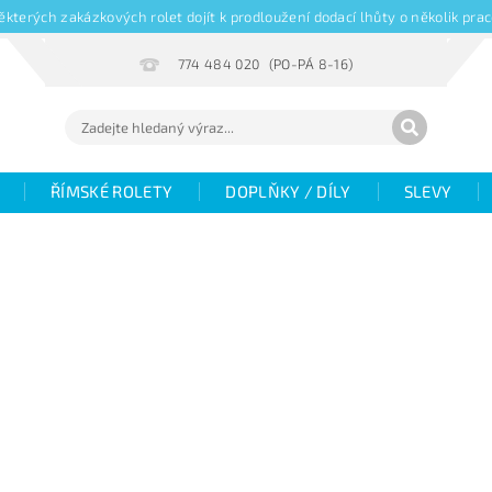
kterých zakázkových rolet dojít k prodloužení dodací lhůty o několik pr
774 484 020
ŘÍMSKÉ ROLETY
DOPLŇKY / DÍLY
SLEVY
Hodnocení
Fotogalerie
Objemové slevy
V
žaluzií
Magazín