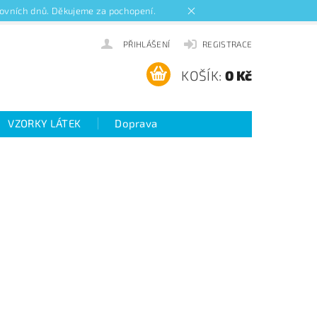
acovních dnů. Děkujeme za pochopení.
PŘIHLÁŠENÍ
REGISTRACE
KOŠÍK:
0 Kč
VZORKY LÁTEK
Doprava
ideo návody k roletám