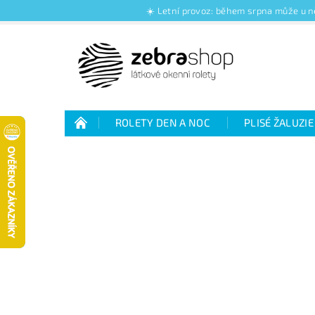
☀️ Letní provoz: během srpna může u ně
ROLETY DEN A NOC
PLISÉ ŽALUZIE
Jak nakupovat
Kontakty
O nás
Jak vybrat rolety den a noc
Výhody plisé 