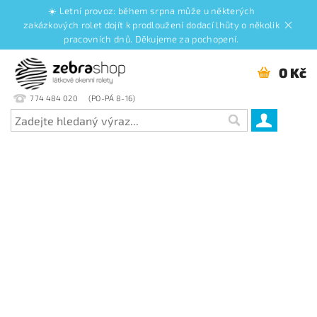
☀️ Letní provoz: během srpna může u některých
zakázkových rolet dojít k prodloužení dodací lhůty o několik
pracovních dnů. Děkujeme za pochopení.
0 Kč
774 484 020