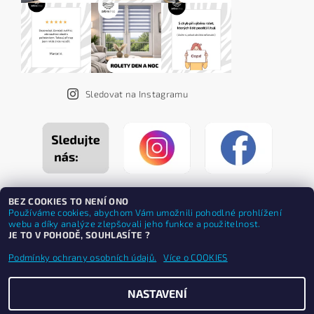
Sledovat na Instagramu
BEZ COOKIES TO NENÍ ONO
Používáme cookies, abychom Vám umožnili pohodlné prohlížení
webu a díky analýze zlepšovali jeho funkce a použitelnost.
JE TO V POHODĚ, SOUHLASÍTE ?
Podmínky ochrany osobních údajů.
Více o COOKIES
NASTAVENÍ
Upravit nastavení cookies
2026 ©
ZEBRASHOP®
, všechna práva vyhrazena